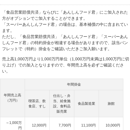
「食品営業賠償共済」ならびに「あんしんフード君」にご加入された
方がオプションでご加入することができます。
「スーパーあんしんフード君」の場合は、基本補償の中に含まれてい
ます。
ただし、「食品営業賠償共済」「あんしんフード君」「スーパーあん
しんフード君」の特約掛金が相違する場合がありますので、該当パン
フレットで（特約）掛金をご確認いただきご加入願います。
売上高1,000万円より1,000万円単位（1,000万円未満は1,000万円に切
り上げ）での加入となりますので、年間売上高を必ずご確認くださ
い。
年間掛金
年間売上高
仕出し・弁
（万円）
喫茶店、飲
当、給食施
食品製造業
旅館
食店、すし
設、食料品
販売業
～1,000万
12,000円
7,700円
11,100円
10,000円
円